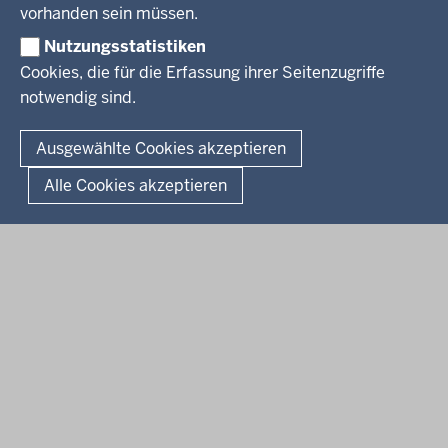
Social Media
BEKANNTMACHUNGEN
vorhanden sein müssen.
Nutzungsstatistiken
Amtsblatt
Cookies, die für die Erfassung ihrer Seitenzugriffe
notwendig sind.
© 2026 Bezirksregierung Arnsberg
Fußzeile
Impressum
Datenschutz
Barrierefreiheit
Kontakt
Ausgewählte Cookies akzeptieren
Kurzlink zu dieser Seite
Alle Cookies akzeptieren