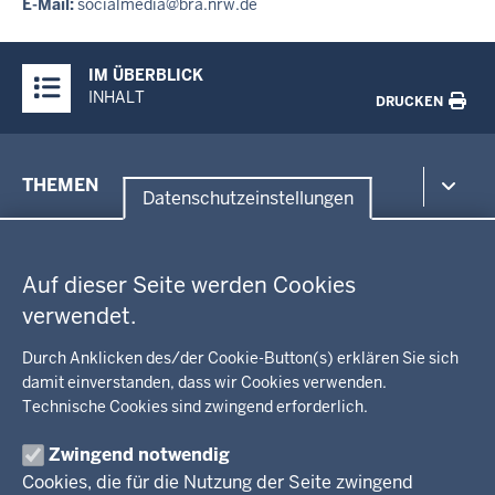
E-Mail:
socialmedia@bra.nrw.de
Überblick:
IM ÜBERBLICK
Inhalte
INHALT
DRUCKEN
Menü
THEMEN
in
Datenschutzeinstellungen
der
Datenschutzeinstellungen
Umwelt, Gesundheit, Arbeitsschutz
Fußzeile
Bildung, Schule
BEZIRKSREGIERUNG
Auf dieser Seite werden Cookies
Kommunalaufsicht, Planung, Verkehr
verwendet.
Behördenleitung
Energie, Bergbau
Wir über uns
KARRIERE
Kultur, Sport
Durch Anklicken des/der Cookie-Button(s) erklären Sie sich
Regierungsbezirk
Recht, Ordnung
damit einverstanden, dass wir Cookies verwenden.
Stellenausschreibungen
Integration, Migration
Technische Cookies sind zwingend erforderlich.
Aktuelle Ausbildungsstellen und Praktika
PRESSE
Förderportal, Wirtschaft
Zwingend notwendig
Pressestelle
Cookies, die für die Nutzung der Seite zwingend