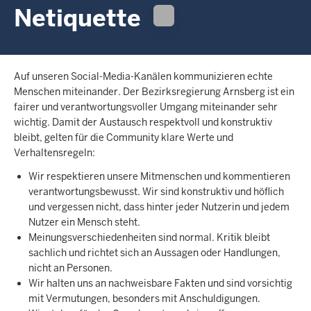
c
Netiquette
h
h
i
e
Auf unseren Social-Media-Kanälen kommunizieren echte
r
Menschen miteinander. Der Bezirksregierung Arnsberg ist ein
fairer und verantwortungsvoller Umgang miteinander sehr
wichtig. Damit der Austausch respektvoll und konstruktiv
bleibt, gelten für die Community klare Werte und
Verhaltensregeln:
Wir respektieren unsere Mitmenschen und kommentieren
verantwortungsbewusst. Wir sind konstruktiv und höflich
und vergessen nicht, dass hinter jeder Nutzerin und jedem
Nutzer ein Mensch steht.
Meinungsverschiedenheiten sind normal. Kritik bleibt
sachlich und richtet sich an Aussagen oder Handlungen,
nicht an Personen.
Wir halten uns an nachweisbare Fakten und sind vorsichtig
mit Vermutungen, besonders mit Anschuldigungen.