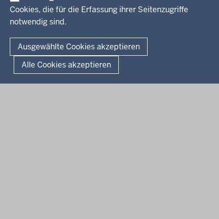
Amtsblatt
Cookies, die für die Erfassung ihrer Seitenzugriffe
notwendig sind.
© 2026 Bezirksregierung Arnsberg
Fußzeile
Impressum
Datenschutz
Barrierefreiheit
Kontakt
Ausgewählte Cookies akzeptieren
Kurzlink zu dieser Seite
Alle Cookies akzeptieren