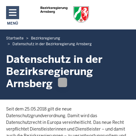
Direkt zum Inhalt
MENÜ
NAVIGATION AKTIVIEREN/DEAKTIVIEREN: HAUPTMENÜ
Startseite
Bezirksregierung
S
Datenschutz in der Bezirksregierung Arnsberg
i
e
Datenschutz in der
b
Bezirksregierung
e
f
Arnsberg
i
n
d
e
Seit dem 25.05.2018 gilt die neue
n
Datenschutzgrundverordnung. Damit wird das
Datenschutzrecht in Europa vereinheitlicht. Das neue Recht
s
verpflichtet Dienstleisterinnen und Dienstleister – und damit
i
auch die Bezirksregierungen – zu verantwortungsvollem und