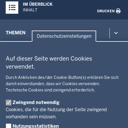
IM ÜBERBLICK
Inhalte
INHALT
DRUCKEN
Menü
THEMEN
in
Datenschutzeinstellungen
der
Datenschutzeinstellungen
Umwelt, Gesundheit, Arbeitsschutz
Fußzeile
Bildung, Schule
BEZIRKSREGIERUNG
Auf dieser Seite werden Cookies
Kommunalaufsicht, Planung, Verkehr
verwendet.
Behördenleitung
Energie, Bergbau
Wir über uns
KARRIERE
Kultur, Sport
Durch Anklicken des/der Cookie-Button(s) erklären Sie sich
Regierungsbezirk
Recht, Ordnung
damit einverstanden, dass wir Cookies verwenden.
Stellenausschreibungen
Integration, Migration
Technische Cookies sind zwingend erforderlich.
Aktuelle Ausbildungsstellen und Praktika
PRESSE
Förderportal, Wirtschaft
Zwingend notwendig
Pressestelle
Cookies, die für die Nutzung der Seite zwingend
Social Media
BEKANNTMACHUNGEN
vorhanden sein müssen.
Nutzungsstatistiken