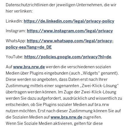
Datenschutzrichtlinien der jeweiligen Unternehmen, die wir
hier verlinken:
LinkedIn:
https://de.linkedin.com/legal/privacy-policy
Instagram:
https://www.instagram.com/legal/privacy
WhatsApp:
https://www.whatsapp.com/legal/privacy-
policy-eea?lang=de_DE
YouTube:
https://policies.google.com/privacy?hl=de
.
Auf
www.bra.nrw.de
werden die verschiedenen sozialen
Medien über Plugins eingebunden (auch „Widgets“ genannt).
Diese werden so angeboten, dass Daten erst nach Ihrer
Zustimmung mittels einer sogenannten „Zwei-Klick-Lösung“
übertragen werden können. Im Zuge der Zwei-Klick-Lösung
werden Sie dazu aufgefordert, ausdrücklich und wissentlich zu
entscheiden, ob Sie Plugins sozialer Medien auf bra.nrw
nutzen möchten. Erst nach dieser Zustimmung können Sie auf
die Sozialen Medien auf
www.bra.nrw.de
zugreifen.
Wenn Sie Soziale Medien aktivieren, gelten für diese