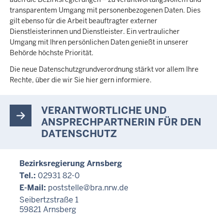
c
transparentem Umgang mit personenbezogenen Daten. Dies
h
gilt ebenso für die Arbeit beauftragter externer
h
Dienstleisterinnen und Dienstleister. Ein vertraulicher
i
Umgang mit Ihren persönlichen Daten genießt in unserer
e
Behörde höchste Priorität.
r
Die neue Datenschutzgrundverordnung stärkt vor allem Ihre
Rechte, über die wir Sie hier gern informiere.
VERANTWORTLICHE UND
ANSPRECHPARTNERIN FÜR DEN
DATENSCHUTZ
Bezirksregierung Arnsberg
Tel.:
02931 82-0
E-Mail:
poststelle@bra.nrw.de
Seibertzstraße 1
59821
Arnsberg